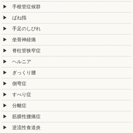
手根管症候群
ばね指
手足のしびれ
坐骨神経痛
脊柱管狭窄症
ヘルニア
ぎっくり腰
側弯症
すべり症
分離症
筋膜性腰痛症
逆流性食道炎