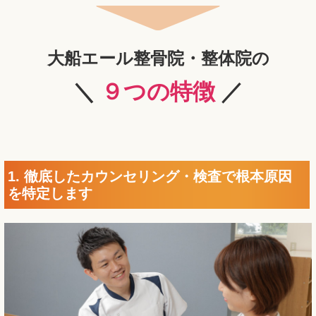
大船エール整骨院・整体院の
＼
９つの特徴
／
1. 徹底したカウンセリング・検査で根本原因
を特定します