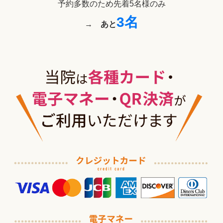
予約多数のため先着5名様のみ
3名
→
あと