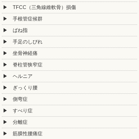
TFCC（三角線維軟骨）損傷
手根管症候群
ばね指
手足のしびれ
坐骨神経痛
脊柱管狭窄症
ヘルニア
ぎっくり腰
側弯症
すべり症
分離症
筋膜性腰痛症