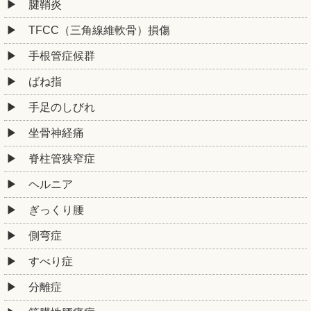
腱鞘炎
TFCC（三角線維軟骨）損傷
手根管症候群
ばね指
手足のしびれ
坐骨神経痛
脊柱管狭窄症
ヘルニア
ぎっくり腰
側弯症
すべり症
分離症