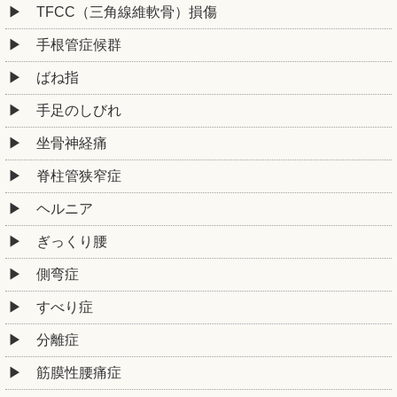
TFCC（三角線維軟骨）損傷
手根管症候群
ばね指
手足のしびれ
坐骨神経痛
脊柱管狭窄症
ヘルニア
ぎっくり腰
側弯症
すべり症
分離症
筋膜性腰痛症