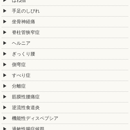
ばね指
手足のしびれ
坐骨神経痛
脊柱管狭窄症
ヘルニア
ぎっくり腰
側弯症
すべり症
分離症
筋膜性腰痛症
逆流性食道炎
機能性ディスペプシア
過敏性腸症候群