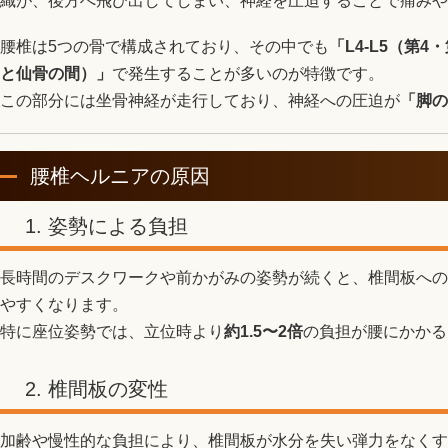
織が、後方へ飛び出してしまい、神経を圧迫することで痛みや
腰椎は5つの骨で構成されており、その中でも
「L4-L5（第4
と仙骨の間）」
で発生することが多いのが特徴です。
この部分には坐骨神経が走行しており、神経への圧迫が
「脚の
腰椎ヘルニアの原因
1. 姿勢による負担
長時間のデスクワークや前かがみの姿勢が続くと、椎間板への
やすくなります。
特に座位姿勢では、立位時より
約1.5〜2倍
の負担が腰にかかる
2. 椎間板の変性
加齢や慢性的な負担により、椎間板が水分を失い弾力をなくす