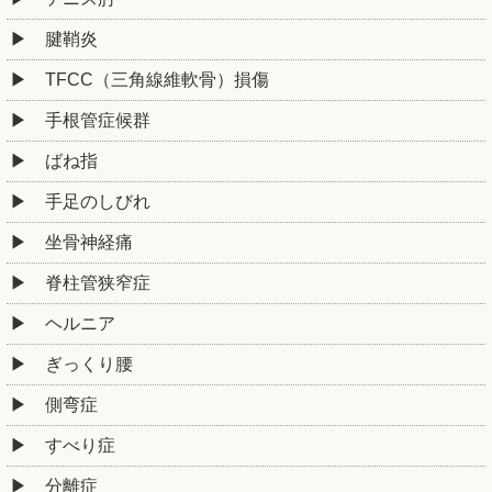
腱鞘炎
TFCC（三角線維軟骨）損傷
手根管症候群
ばね指
手足のしびれ
坐骨神経痛
脊柱管狭窄症
ヘルニア
ぎっくり腰
側弯症
すべり症
分離症